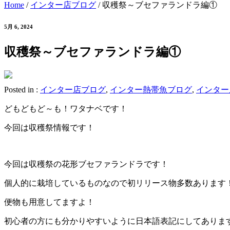
Home
/
インター店ブログ
/
収穫祭～ブセファランドラ編①
5月 6, 2024
収穫祭～ブセファランドラ編①
Posted in :
インター店ブログ
,
インター熱帯魚ブログ
,
インター
どもどもど～も！ワタナベです！
今回は収穫祭情報です！
今回は収穫祭の花形ブセファランドラです！
個人的に栽培しているものなので初リリース物多数あります
便物も用意してますよ！
初心者の方にも分かりやすいように日本語表記にしてありま