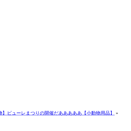
物】ピューレまつりの開催だあああああ【小動物用品】
»