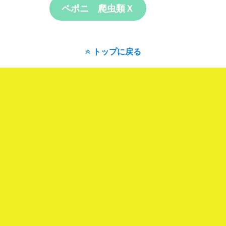
ペポニ 爬虫類Ｘ
トップに戻る