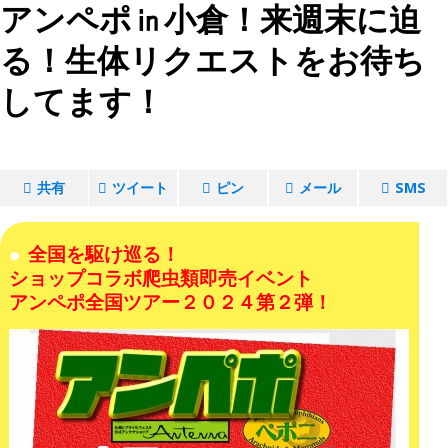
アンペポ㏌小倉！来週末に迫
る！生体リクエストをお待ち
してます！
共有
ツイート
ピン
メール
SMS
全国を駆け巡る！
ショップコラボ爬虫類即売イベント
アンペポ全国ツアー２０２４第２弾！