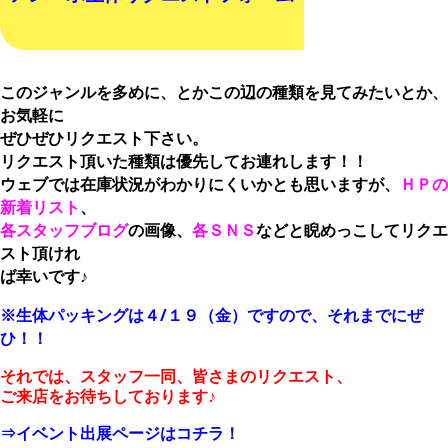
このジャンルを多めに、とかこの辺の種類を見てみたいとか、
お気軽に
ぜひぜひリクエスト下さい。
リクエスト頂いた種類は優先してお連れします！！
ウェブでは在庫状況がわかりにくいかとも思いますが、
ＨＰの
新着リスト
、
各スタッフブログ
の画像、
各ＳＮＳ
などと睨めっこしてリクエ
スト頂けれ
ば幸いです♪
※生体パッキングは４/１９（金）ですので、それまでにぜ
ひ！！
それでは、スタッフ一同、皆さまのリクエスト、
ご来店をお待ちしております♪
⇒イベント出展ページはコチラ！