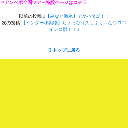
⇒アンペポ全国ツアー特設ページはコチラ
以前の投稿
【みなと海水】でかハタゴ！！
次の投稿
【インター小動物】ちょっぴり久しぶり～なウロコ
インコ雛！！
トップに戻る