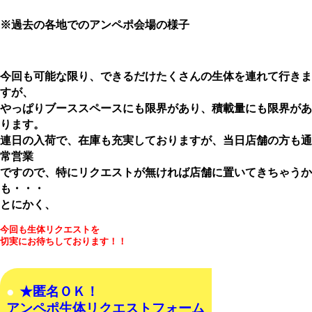
※過去の各地でのアンペポ会場の様子
今回も可能な限り、できるだけたくさんの生体を連れて行きま
すが、
やっぱりブーススペースにも限界があり、積載量にも限界があ
ります。
連日の入荷で、在庫も充実しておりますが、当日店舗の方も通
常営業
ですので、特にリクエストが無ければ店舗に置いてきちゃうか
も・・・
とにかく、
今回も生体リクエストを
切実にお待ちしております！！
★匿名ＯＫ！
アンペポ生体リクエストフォーム