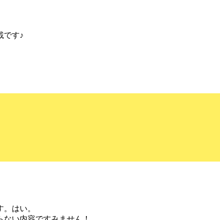
載です♪
す。はい。
らない内容ですみません！