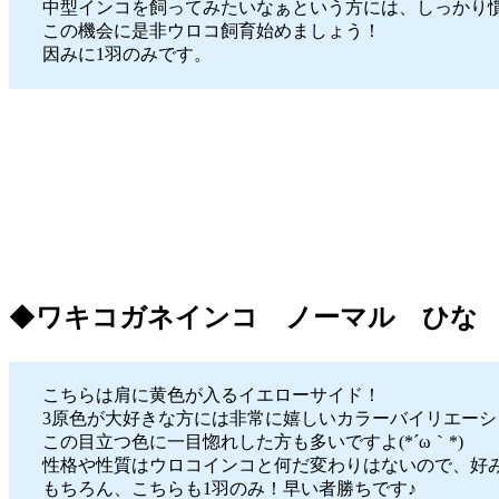
中型インコを飼ってみたいなぁという方には、しっかり
この機会に是非ウロコ飼育始めましょう！
因みに1羽のみです。
◆
ワキコガネインコ ノーマル ひな
こちらは肩に黄色が入るイエローサイド！
3原色が大好きな方には非常に嬉しいカラーバイリエーシ
この目立つ色に一目惚れした方も多いですよ(*´ω｀*)
性格や性質はウロコインコと何だ変わりはないので、好
もちろん、こちらも1羽のみ！早い者勝ちです♪