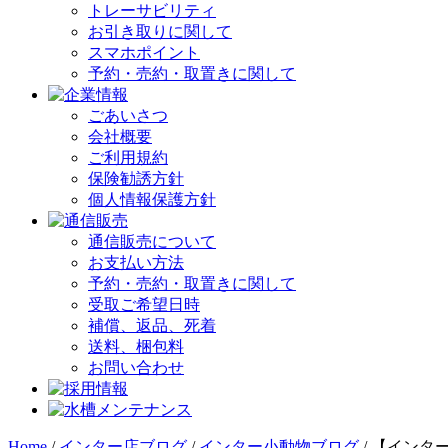
トレーサビリティ
お引き取りに関して
スマホポイント
予約・売約・取置きに関して
ごあいさつ
会社概要
ご利用規約
保険勧誘方針
個人情報保護方針
通信販売について
お支払い方法
予約・売約・取置きに関して
受取ご希望日時
補償、返品、死着
送料、梱包料
お問い合わせ
Home
/
インター店ブログ
/
インター小動物ブログ
/
【インタ