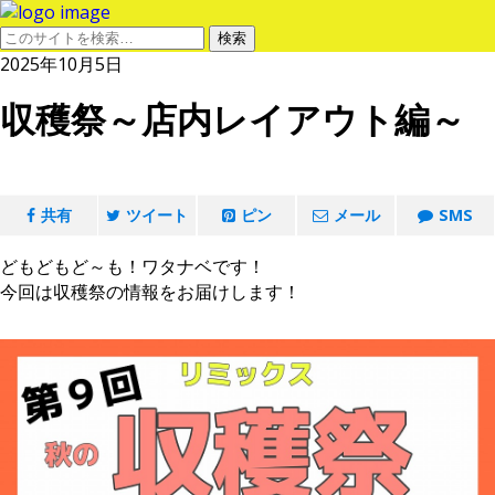
2025年10月5日
収穫祭～店内レイアウト編～
共有
ツイート
ピン
メール
SMS
どもどもど～も！ワタナベです！
今回は収穫祭の情報をお届けします！