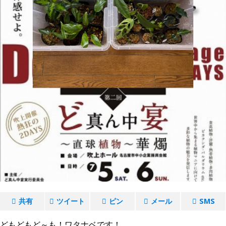
共有
ツイート
ピン
メール
SMS
どもどもど～も！ワタナベです！