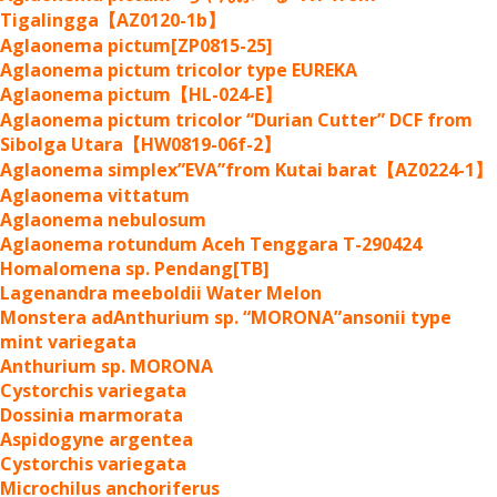
Tigalingga【AZ0120-1b】
Aglaonema pictum[ZP0815-25]
Aglaonema pictum tricolor type EUREKA
Aglaonema pictum【HL-024-E】
Aglaonema pictum tricolor “Durian Cutter” DCF from
Sibolga Utara【HW0819-06f-2】
Aglaonema simplex”EVA”from Kutai barat【AZ0224-1】
Aglaonema vittatum
Aglaonema nebulosum
Aglaonema rotundum Aceh Tenggara T-290424
Homalomena sp. Pendang[TB]
Lagenandra meeboldii Water Melon
Monstera adAnthurium sp. “MORONA”ansonii type
mint variegata
Anthurium sp. MORONA
Cystorchis variegata
Dossinia marmorata
Aspidogyne argentea
Cystorchis variegata
Microchilus anchoriferus