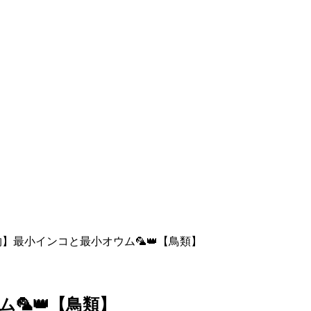
】最小インコと最小オウム🦜👑【鳥類】
🦜👑【鳥類】