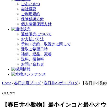
ごあいさつ
会社概要
ご利用規約
保険勧誘方針
個人情報保護方針
通信販売について
お支払い方法
予約・売約・取置きに関して
受取ご希望日時
補償、返品、死着
送料、梱包料
お問い合わせ
Home
/
春日井店ブログ
/
春日井ペポニブログ
/
【春日井小動物
2月 3, 2025
【春日井小動物】最小インコと最小オウム