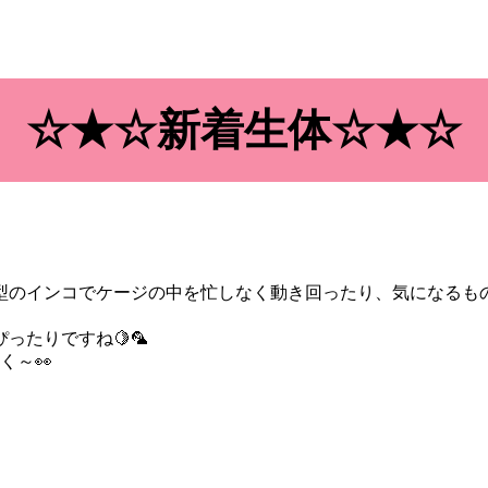
☆★☆新着生体☆★☆
型のインコでケージの中を忙しなく動き回ったり、気になるも
たりですね🍋🦜
く～👀