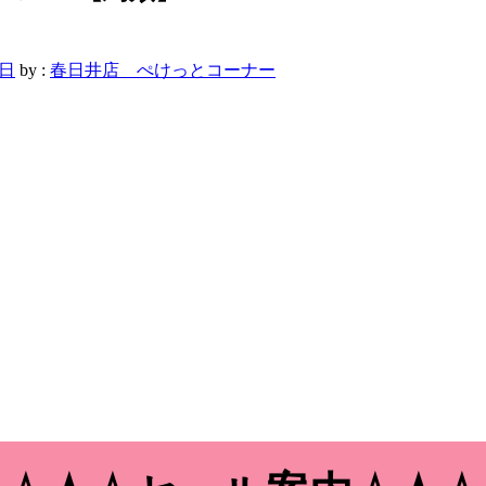
3日
by :
春日井店 ぺけっとコーナー