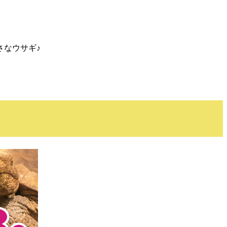
さなウサギ♪
！