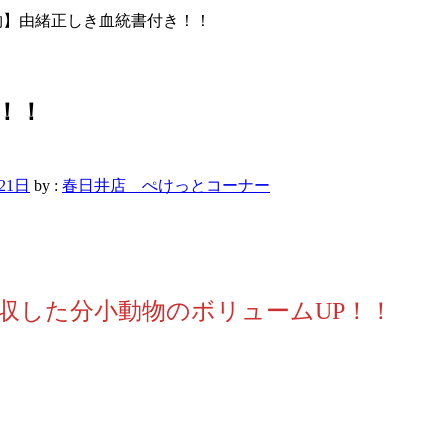
物】由緒正しき血統書付き！！
！！
21日
by :
春日井店 ぺけっとコーナー
収した分小動物のボリュームUP！！