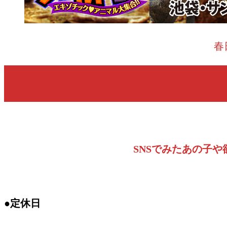
春
SNSでみたあの子
●定休日