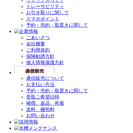
リミックスって？
トレーサビリティ
お引き取りに関して
スマホポイント
予約・売約・取置きに関して
ごあいさつ
会社概要
ご利用規約
保険勧誘方針
個人情報保護方針
通信販売について
お支払い方法
予約・売約・取置きに関して
受取ご希望日時
補償、返品、死着
送料、梱包料
お問い合わせ