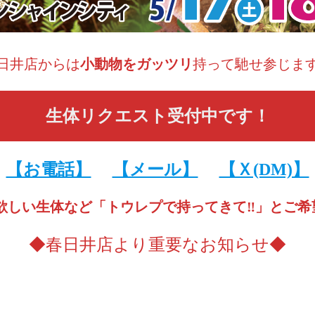
日井店からは
小動物をガッツリ
持って馳せ参じま
生体リクエスト受付中です！
【お電話】
【メール】
【Ｘ(DM)】
や欲しい生体など「トウレプで持ってきて‼️」とご希
◆春日井店より重要なお知らせ◆