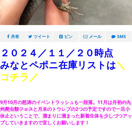
共有
ツイート
ピン
メール
SMS
２０２４／１１／２０時点
みなとペポニ在庫リストは
＼
コチラ
／
。
9月10月の怒涛のイベントラッシュも一段落。11月は
月初の九
州爬虫類フェス
と月末のトウレプの2つの予定ですので一旦小
休止ということで、溜まりに溜まった新着生体を少しづつアッ
プしていきますので宜しくお願いします！