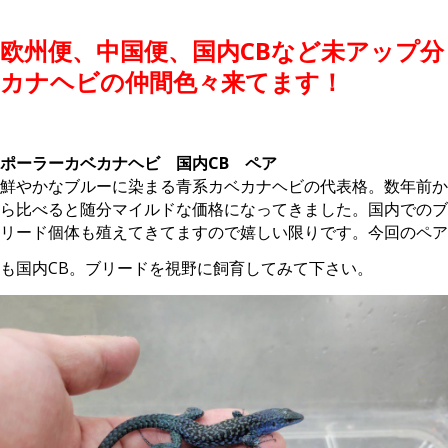
。
欧州便、中国便、国内CBなど未アップ分
カナヘビの仲間色々来てます！
。
ポーラーカベカナヘビ 国内CB ペア
鮮やかなブルーに染まる青系カベカナヘビの代表格。数年前か
ら比べると随分マイルドな価格になってきました。国内でのブ
リード個体も殖えてきてますので嬉しい限りです。今回のペア
も国内CB。ブリードを視野に飼育してみて下さい。