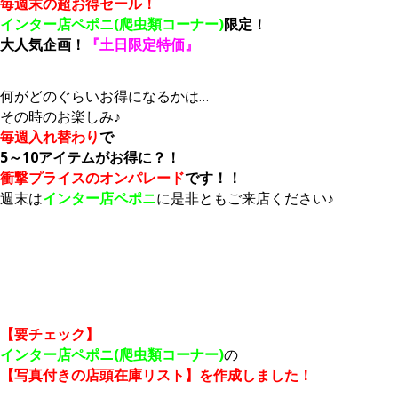
毎週末の超お得セール！
インター店ペポニ(爬虫類コーナー)
限定！
大人気企画！
『土日限定特価』
何がどのぐらいお得になるかは…
その時のお楽しみ♪
毎週入れ替わり
で
5～10アイテムがお得に？！
衝撃プライスのオンパレード
です！！
週末は
インター店ペポニ
に是非ともご来店ください♪
【要チェック】
インター店ペポニ(爬虫類コーナー)
の
【写真付きの店頭在庫リスト】を作成しました！