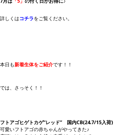
7月は
「5」
の付く日がお得に♪
詳しくは
コチラ
をご覧ください。
本日も
新着生体をご紹介
です！！
では、さっそく！！
フトアゴヒゲトカゲ“レッド” 国内CB(24.7/15入荷)
可愛いフトアゴの赤ちゃんがやってきた♪