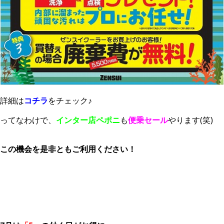
詳細は
コチラ
をチェック♪
ってなわけで、
インター店ペポニ
も
便乗セール
やります(笑)
この機会を是非ともご利用ください！