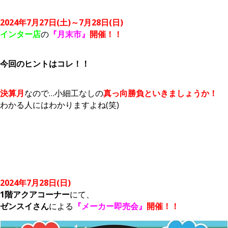
2024年7月27日(土)～7月28日(日)
インター店
の
『月末市』
開催！！
今回のヒントはコレ！！
決算月
なので…小細工なしの
真っ向勝負といきましょうか！
わかる人にはわかりますよね(笑)
2024年7月28日(日)
1階アクアコーナー
にて、
ゼンスイさん
による
『メーカー即売会』
開催！！