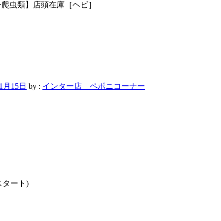
ー爬虫類】店頭在庫［ヘビ］
年1月15日
by :
インター店 ペポニコーナー
スタート)