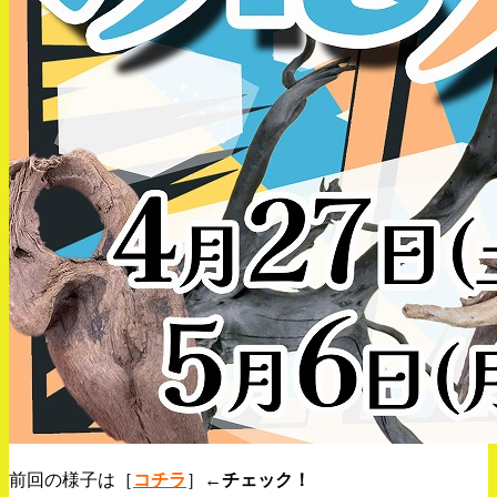
前回の様子は［
コチラ
］←
チェック！