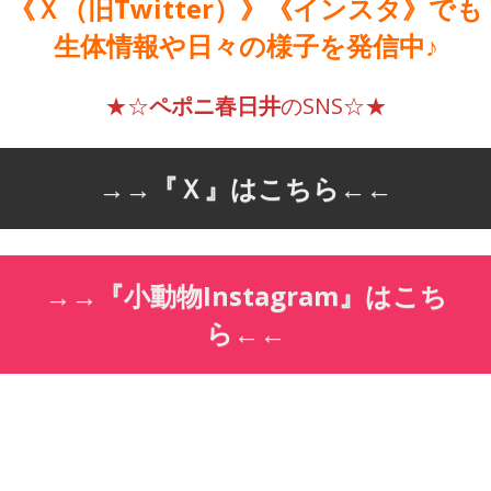
《Ｘ（旧Twitter）》《インスタ》でも
生体情報や日々の様子を発信中♪
★☆
ペポニ春日井
のSNS☆★
→→
『Ｘ』はこちら
←←
→→
『小動物Instagram』はこち
ら
←←