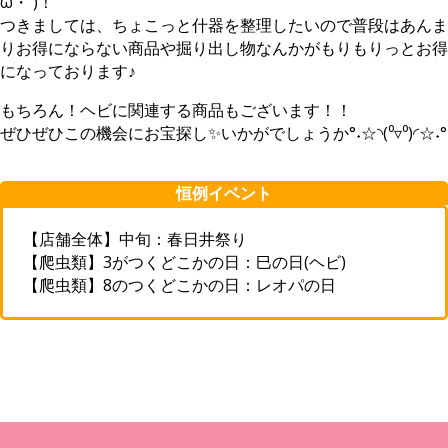
ω・´)！
つきましては、ちょこっと什器を整理したいので普段はあんま
りお得にならない商品や掘り出し物なんかがもりもりっとお得
になっております♪
もちろん！ヘビに関連する商品もございます！！
ぜひぜひこの機会にお宝探し✨いかがでしょうか°˖☆◝(⁰▿⁰)◜☆˖°
恒例イベント
【店舗全体】中旬：春日井祭り
【爬虫類】3がつくどこかの日：巳の日(ヘビ)
【爬虫類】8のつくどこかの日：レオパの日