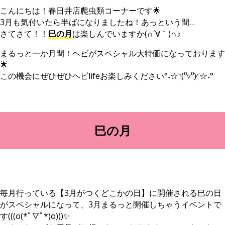
こんにちは！春日井店爬虫類コーナーです🌟
3月も気付いたら半ばになりましたね！あっという間…
さてさて！！
巳の月
は楽しんでいますか(∩´∀｀)∩♪
まるっと一か月間！ヘビがスペシャル大特価になっております
🌟
この機会にぜひぜひヘビlifeお楽しみください°˖☆◝(⁰▿⁰)◜☆˖°
巳の月
毎月行っている【3月がつくどこかの日】に開催される巳の日
がスペシャルになって、3月まるっと開催しちゃうイベントで
す(((o(*ﾟ▽ﾟ*)o)))✨