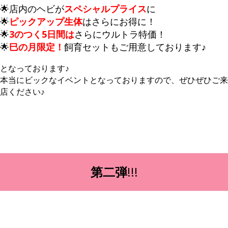
🌟店内のヘビが
スペシャルプライス
に
🌟
ピックアップ生体
はさらにお得に！
🌟
3のつく5日間は
さらにウルトラ特価！
🌟
巳の月限定！
飼育セットもご用意しております♪
となっております♪
本当にビックなイベントとなっておりますので、ぜひぜひご来
店ください♪
第二弾
!!!