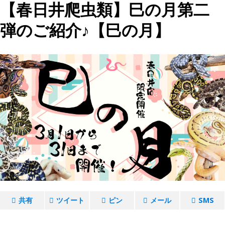
【春日井爬虫類】巳の月第二
弾のご紹介♪【巳の月】
共有
ツイート
ピン
メール
SMS