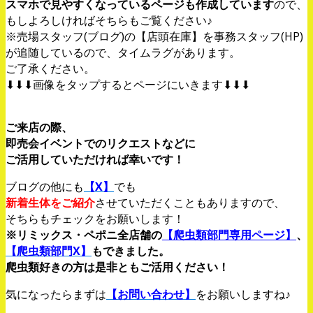
スマホで見やすくなっているページも作成しています
ので、
もしよろしければそちらもご覧ください♪
※売場スタッフ(ブログ)の【店頭在庫】を事務スタッフ(HP)
が追随しているので、タイムラグがあります。
ご了承ください。
⬇⬇⬇画像をタップするとページにいきます⬇⬇⬇
ご来店の際、
即売会イベントでのリクエストなどに
ご活用していただければ幸いです！
ブログの他にも
【X】
でも
新着生体をご紹介
させていただくこともありますので、
そちらもチェックをお願いします！
※リミックス・ペポニ全店舗の
【爬虫類部門専用ページ】
、
【爬虫類部門X】
もできました。
爬虫類好きの方は是非ともご活用ください！
気になったらまずは
【お問い合わせ】
をお願いしますね♪