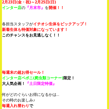
2月23日(金・祝)～2月25日(日)
インター店
の
『月末市』
を
開催！！
各担当スタッフが
イチオシ生体をピックアップ！
新着生体も特価対象になっています！
このチャンスをお見逃しなく！！
毎週末の超お得セール！
インター店ペポニ(爬虫類コーナー)
限定！
大人気企画！
『土日限定特価』
何がどのぐらいお得になるかは…
その時のお楽しみ♪
毎週入れ替わり
で