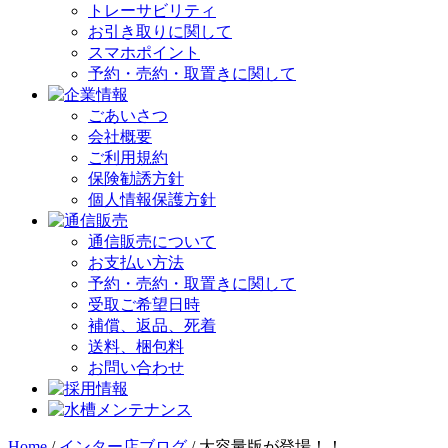
トレーサビリティ
お引き取りに関して
スマホポイント
予約・売約・取置きに関して
ごあいさつ
会社概要
ご利用規約
保険勧誘方針
個人情報保護方針
通信販売について
お支払い方法
予約・売約・取置きに関して
受取ご希望日時
補償、返品、死着
送料、梱包料
お問い合わせ
Home
/
インター店ブログ
/
大容量版が登場！！