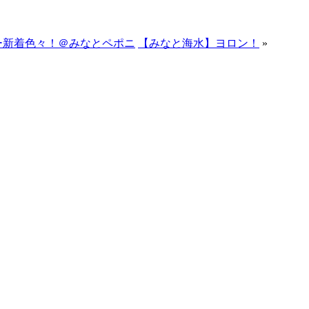
ー新着色々！＠みなとペポニ
【みなと海水】ヨロン！
»