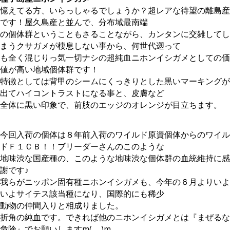
憶えてる方、いらっしゃるでしょうか？超レアな待望の離島産
です！屋久島産と並んで、分布域最南端
の個体群ということもさることながら、カンタンに交雑してし
まうクサガメが棲息しない事から、何世代遡って
も全く混じりっ気一切ナシの超純血ニホンイシガメとしての価
値が高い地域個体群です！
特徴としては背甲のシームにくっきりとした黒いマーキングが
出てハイコントラストになる事と、皮膚など
全体に黒い印象で、前肢のエッジのオレンジが目立ちます。
今回入荷の個体は８年前入荷のワイルド原資個体からのワイル
ドＦ１ＣＢ！！ブリーダーさんのこのような
地味渋な国産種の、このような地味渋な個体群の血統維持に感
謝です♪
我らがニッポン固有種ニホンイシガメも、今年の６月よりいよ
いよサイテス該当種になり、国際的にも稀少
動物の仲間入りと相成りました。
折角の純血です。できれば他のニホンイシガメとは『まぜるな
危険』でお願いしますm(_ _)m