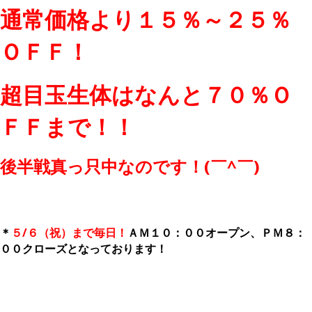
通常価格より１５％～２５％
ＯＦＦ！
超目玉生体はなんと７０％Ｏ
ＦＦまで！！
後半戦真っ只中なのです！(￣^￣)ゞ
＊
５/６（祝）まで毎日！
ＡＭ１０：００オープン、ＰＭ８：
００クローズとなっております！