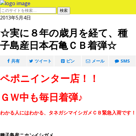
2013年5月4日
☆実に８年の歳月を経て、種
子島産日本石亀ＣＢ着弾☆
共有
ツイート
ピン
メール
SMS
ペポニインター店！！
ＧＷ中も毎日着弾♪
わかる人にはわかる、タネガシマイシガメＣＢ緊急入荷です！
種子島産ニホンイシガメ