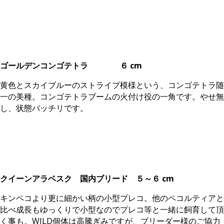
ゴールデンコンゴテトラ
６ cm
黄色とスカイブルーのストライプ模様という、コンゴテトラ随
一の美種。コンゴテトラブームの火付け役の一角です。やせ無
し、状態バッチリです。
クイーンアラベスク 国内ブリード ５～６ cm
キンペコより更に細かい柄の小型プレコ。他のペコルティアと
比べ成長もゆっくりで小型なのでプレコ等と一緒に飼育して頂
く事も。WILD個体は高騰ぎみですが、ブリーダー様のご協力