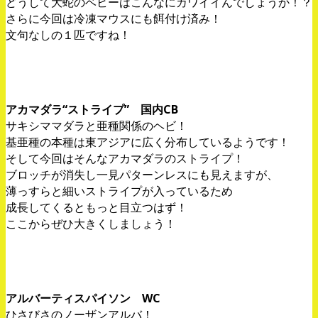
どうして大蛇のベビーはこんなにカワイイんでしょうか！？
さらに今回は冷凍マウスにも餌付け済み！
文句なしの１匹ですね！
アカマダラ“ストライプ” 国内CB
サキシママダラと亜種関係のヘビ！
基亜種の本種は東アジアに広く分布しているようです！
そして今回はそんなアカマダラのストライプ！
ブロッチが消失し一見パターンレスにも見えますが、
薄っすらと細いストライプが入っているため
成長してくるともっと目立つはず！
ここからぜひ大きくしましょう！
アルバーティスパイソン WC
ひさびさのノーザンアルバ！