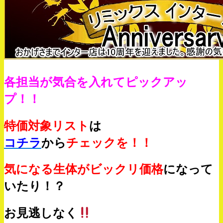
各担当が気合を入れてピックアッ
プ！！
特価対象リスト
は
コチラ
から
チェックを！！
気になる生体がビックリ価格
になって
いたり！？
お見逃しなく