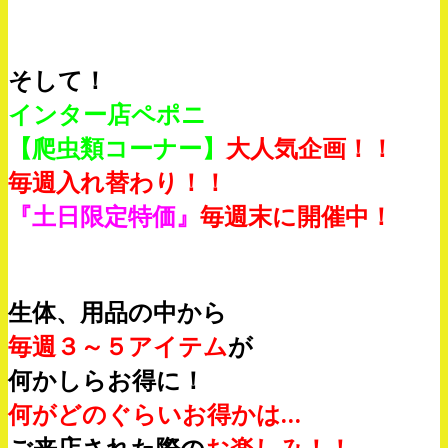
そして！
インター店ペポニ
【爬虫類コーナー】
大人気企画！！
毎週入れ替わり！！
『土日限定特価』
毎週末に
開催中！
生体、用品の中から
毎週３～５アイテム
が
何かしらお得に！
何がどのぐらいお得かは…
ご来店された際の
お楽しみ！！