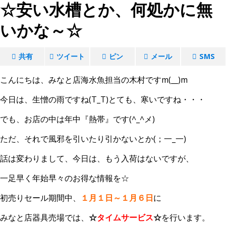
☆安い水槽とか、何処かに無
いかな～☆
共有
ツイート
ピン
メール
SMS
こんにちは、みなと店海水魚担当の木村ですm(__)m
今日は、生憎の雨ですね(T_T)とても、寒いですね・・・
でも、お店の中は年中『熱帯』です(^_^メ)
ただ、それで風邪を引いたり引かないとか(；一_一)
話は変わりまして、今日は、もう入荷はないですが、
一足早く年始早々のお得な情報を☆
初売りセール期間中、
１月１日～１月６日
に
みなと店器具売場では、
☆
タイムサービス
☆
を行います。