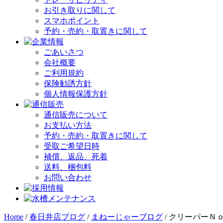
お引き取りに関して
スマホポイント
予約・売約・取置きに関して
ごあいさつ
会社概要
ご利用規約
保険勧誘方針
個人情報保護方針
通信販売について
お支払い方法
予約・売約・取置きに関して
受取ご希望日時
補償、返品、死着
送料、梱包料
お問い合わせ
Home
/
春日井店ブログ
/
まねーじゃーブログ
/
クリーパーＮ