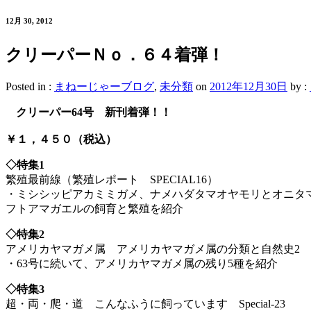
12月 30, 2012
クリーパーＮｏ．６４着弾！
Posted in :
まねーじゃーブログ
,
未分類
on
2012年12月30日
by :
クリーパー64号 新刊着弾！！
￥１，４５０（税込）
◇特集1
繁殖最前線（繁殖レポート SPECIAL16）
・ミシシッピアカミミガメ、ナメハダタマオヤモリとオニタ
フトアマガエルの飼育と繁殖を紹介
◇特集2
アメリカヤマガメ属 アメリカヤマガメ属の分類と自然史2
・63号に続いて、アメリカヤマガメ属の残り5種を紹介
◇特集3
超・両・爬・道 こんなふうに飼っています Special-23