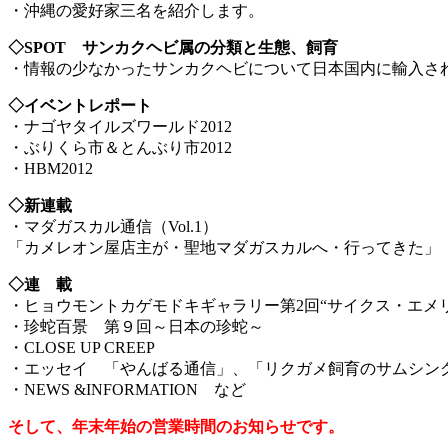
・沖縄の愛好家三名を紹介します。
◇SPOT サンカクヘビ属の分類と生態、飼育
・情報の少なかったサンカクヘビについて日本国内に輸入さ
◇イベントレポート
・ナゴヤタイルズワールド2012
・ぶりくら市＆とんぶり市2012
・HBM2012
◇新連載
・マダガスカル通信（Vol.1）
「カメレオン屋店主が・聖地マダガスカルへ・行ってきた」
◇連 載
・ヒョウモントカゲモドキギャラリー第2回“サイクス・エメリ
・珍蛇百景 第９回～日本の珍蛇～
・CLOSE UP CREEP
・エッセイ 「やんばる通信」、「リクガメ飼育のサムシン
・NEWS &INFORMATION など
そして、年末年始の営業時間のお知らせです。