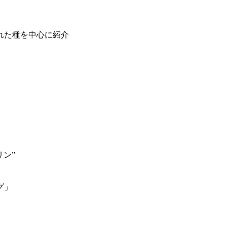
れた種を中心に紹介
ン”
グ」