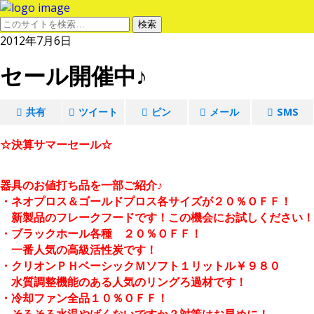
2012年7月6日
セール開催中♪
共有
ツイート
ピン
メール
SMS
☆決算サマーセール☆
器具のお値打ち品を一部ご紹介♪
・ネオプロス＆ゴールドプロス各サイズが２０％ＯＦＦ！
新製品のフレークフードです！この機会にお試しください！
・ブラックホール各種 ２０％ＯＦＦ！
一番人気の高級活性炭です！
・クリオンＰＨベーシックＭソフト１リットル￥９８０
水質調整機能のある人気のリングろ過材です！
・冷却ファン全品１０％ＯＦＦ！