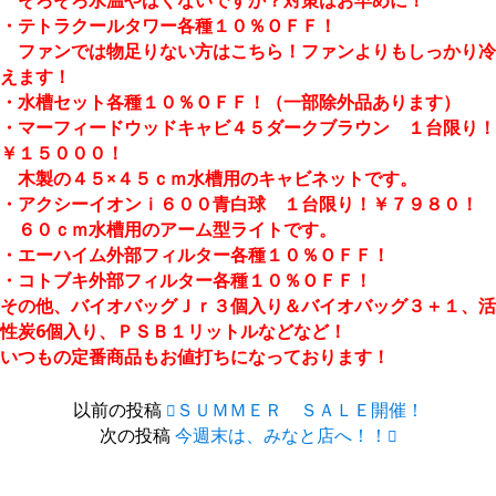
そろそろ水温やばくないですか？対策はお早めに！
・テトラクールタワー各種１０％ＯＦＦ！
ファンでは物足りない方はこちら！ファンよりもしっかり冷
えます！
・水槽セット各種１０％ＯＦＦ！（一部除外品あります）
・マーフィードウッドキャビ４５ダークブラウン １台限り！
￥１５０００！
木製の４５×４５ｃｍ水槽用のキャビネットです。
・アクシーイオンｉ６００青白球 １台限り！￥７９８０！
６０ｃｍ水槽用のアーム型ライトです。
・エーハイム外部フィルター各種１０％ＯＦＦ！
・コトブキ外部フィルター各種１０％ＯＦＦ！
その他、バイオバッグＪｒ３個入り＆バイオバッグ３＋１、活
性炭6個入り、ＰＳＢ１リットルなどなど！
いつもの定番商品もお値打ちになっております！
以前の投稿
ＳＵＭＭＥＲ ＳＡＬＥ開催！
次の投稿
今週末は、みなと店へ！！