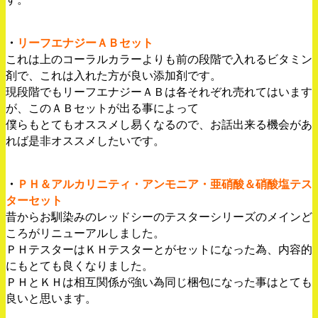
・
リーフエナジーＡＢセット
これは上のコーラルカラーよりも前の段階で入れるビタミン
剤で、これは入れた方が良い添加剤です。
現段階でもリーフエナジーＡＢは各それぞれ売れてはいます
が、このＡＢセットが出る事によって
僕らもとてもオススメし易くなるので、お話出来る機会があ
れば是非オススメしたいです。
・
ＰＨ＆アルカリニティ・アンモニア・亜硝酸＆硝酸塩テス
ターセット
昔からお馴染みのレッドシーのテスターシリーズのメインど
ころがリニューアルしました。
ＰＨテスターはＫＨテスターとがセットになった為、内容的
にもとても良くなりました。
ＰＨとＫＨは相互関係が強い為同じ梱包になった事はとても
良いと思います。