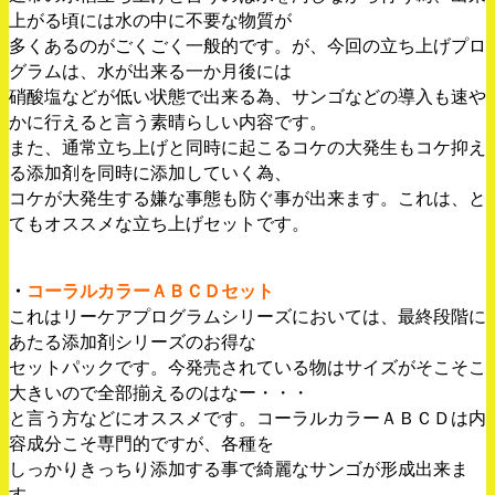
上がる頃には水の中に不要な物質が
多くあるのがごくごく一般的です。が、今回の立ち上げプロ
グラムは、水が出来る一か月後には
硝酸塩などが低い状態で出来る為、サンゴなどの導入も速や
かに行えると言う素晴らしい内容です。
また、通常立ち上げと同時に起こるコケの大発生もコケ抑え
る添加剤を同時に添加していく為、
コケが大発生する嫌な事態も防ぐ事が出来ます。これは、と
てもオススメな立ち上げセットです。
・
コーラルカラーＡＢＣＤセット
これはリーケアプログラムシリーズにおいては、最終段階に
あたる添加剤シリーズのお得な
セットパックです。今発売されている物はサイズがそこそこ
大きいので全部揃えるのはなー・・・
と言う方などにオススメです。コーラルカラーＡＢＣＤは内
容成分こそ専門的ですが、各種を
しっかりきっちり添加する事で綺麗なサンゴが形成出来ま
す。