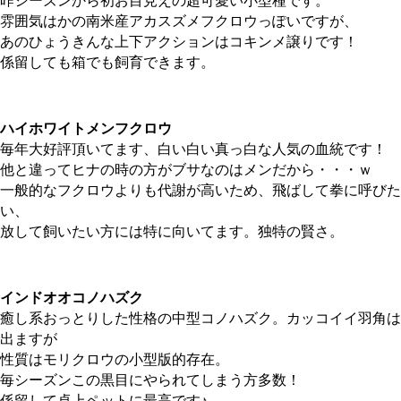
昨シーズンから初お目見えの超可愛い小型種です。
雰囲気はかの南米産アカスズメフクロウっぽいですが、
あのひょうきんな上下アクションはコキンメ譲りです！
係留しても箱でも飼育できます。
ハイホワイトメンフクロウ
毎年大好評頂いてます、白い白い真っ白な人気の血統です！
他と違ってヒナの時の方がブサなのはメンだから・・・ｗ
一般的なフクロウよりも代謝が高いため、飛ばして拳に呼びた
い、
放して飼いたい方には特に向いてます。独特の賢さ。
インドオオコノハズク
癒し系おっとりした性格の中型コノハズク。カッコイイ羽角は
出ますが
性質はモリクロウの小型版的存在。
毎シーズンこの黒目にやられてしまう方多数！
係留して卓上ペットに最高です♪