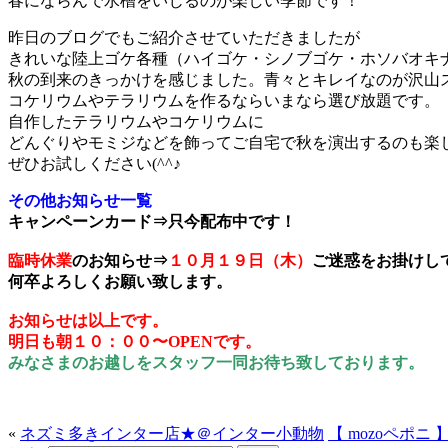
春にならんで水槽をいじるのが楽しい季節です！
昨日のブログでもご紹介させていただきましたが
きれいな陸上ゴケ各種（ハイゴケ・シノブゴケ・ホソバオキ
秋の到来のきっかけを感じました。青々とキレイなのが沢山
コケリウムやテラリウムを作るならいまなら選び放題です。
自作したテラリウムやコケリウムに
どんぐりやモミジなどを飾ってご自宅で秋を演出するのも楽
ぜひお試しください(^^♪
その他お知らせ一覧
キャンペーンカード⇒只今配布中です！
臨時休業
のお知らせ⇒
１０月１９日（木）
ご迷惑をお掛けし
何卒よろしくお願い致します。
お知らせは以上です。
明日も朝１０：００〜OPENです。
みなさまのお越しをスタッフ一同お待ち致しております。
«
ネズミ多きインター店★＠インター小動物
【 mozoペポニ