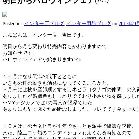
明日からハロウィンフェア(^^♪
Posted in :
インター店ブログ
,
インター用品ブログ
on
2017年9
こんばんは。インター店 吉田です。
明日から月も変わり特売内容もかわりますので
お知らせです。
ハロウィンフェアが始まります(^^♪
１０月になり気温の低下とともに
いきもの達の動きも活発になってくるころかと。
９月末には秋を産卵期とするカネヒラ（タナゴの仲間）の入
ありましたが婚姻色もしっかりでており小さい秋を感じまし
※MYデジカメでは↓の写真が限界でした。
あまりにも早く泳ぐため断念しました。ブレててすみません( ﾉД`
１０月はこのカネヒラが１年でもっとも派手で綺麗な季節。
また、陸上コケ類のコンディションもよくなる時期なので