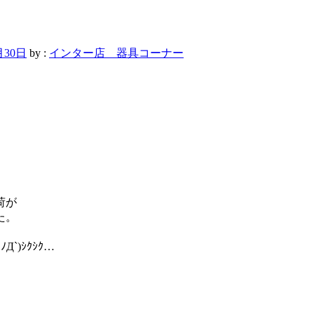
月30日
by :
インター店 器具コーナー
荷が
た。
)ｼｸｼｸ…