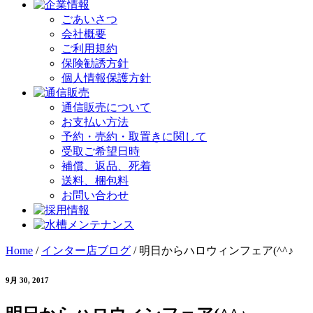
ごあいさつ
会社概要
ご利用規約
保険勧誘方針
個人情報保護方針
通信販売について
お支払い方法
予約・売約・取置きに関して
受取ご希望日時
補償、返品、死着
送料、梱包料
お問い合わせ
Home
/
インター店ブログ
/
明日からハロウィンフェア(^^♪
9月 30, 2017