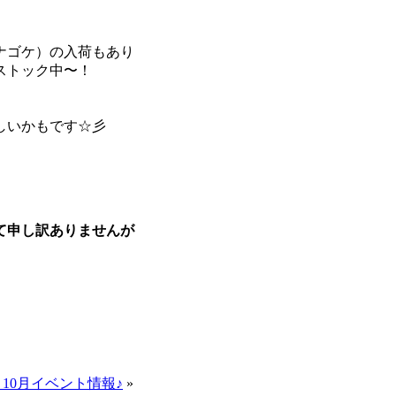
ナゴケ）の入荷もあり
ストック中〜！
しいかもです☆彡
て申し訳ありませんが
 】10月イベント情報♪
»