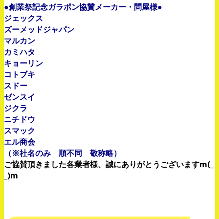
●創業祭記念ガラポン協賛メーカー・問屋様●
ジェックス
ズーメッドジャパン
マルカン
カミハタ
キョーリン
コトブキ
スドー
ゼンスイ
ジクラ
ニチドウ
スマック
エル商会
（※社名のみ 順不同 敬称略）
ご協賛頂きました各業者様、誠にありがとうございますm(_
_)m