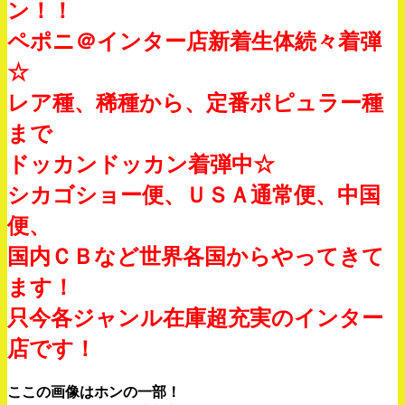
ン！！
ペポニ＠インター店新着生体続々着弾
☆
レア種、稀種から、定番ポピュラー種
まで
ドッカンドッカン着弾中☆
シカゴショー便、ＵＳＡ通常便、中国
便、
国内ＣＢなど世界各国からやってきて
ます！
只今各ジャンル在庫超充実のインター
店です！
ここの画像はホンの一部！