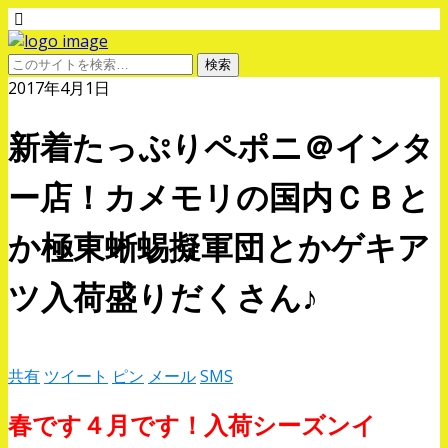
2017年4月1日
新着たっぷりペポニ＠インタ
ー店！カメモリの国内ＣＢと
か極東蜥蜴擬軍団とかゲキア
ツ入荷盛りだくさん♪
共有
ツイート
ピン
メール
SMS
春です４月です！入荷シーズンイ