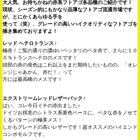
大人気、お待ちかねの赤系フトアゴ各品種のご紹介です！
現状、シーズン的にもかなり品薄なフトアゴ流通市場です
が、とにかくあらゆる手を
使って（笑）、グレードの高いハイクオリティなフトアゴを
掻き集めておりますよ！
レッド ヘテロトランス♀
極赤！ご覧の通りの濃ゆいベッタリのベタ赤で、さらに１０
０％トランスへテロのメスです！
頭部の赤の発色はこれ以上をまだ期待したいものの、「オレ
ンジじゃあかん、赤だ！」って
方には最高峰のメスです！
エクストリームレッドレザーバック♀
はい、コレ今日イチの赤出ました♪
ドイツお得意のシトラス系黄色ベースに、ベタな赤をノせて
くるパターンの極美メス！
しかもグレードの高いレザーです！超オススメのハイエンド
コンボモルフです。