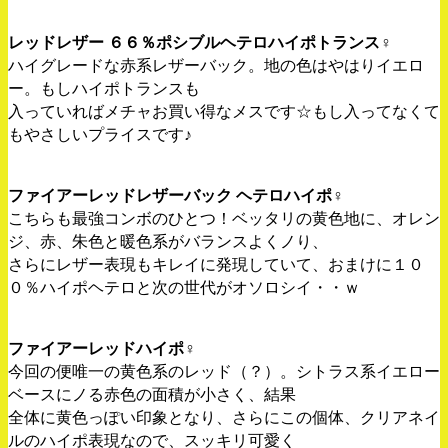
レッドレザー ６６％ポシブルヘテロハイポトランス♀
ハイグレードな赤系レザーバック。地の色はやはりイエロ
ー。もしハイポトランスも
入っていればメチャお買い得なメスです☆もし入ってなくて
もやさしいプライスです♪
ファイアーレッドレザーバック ヘテロハイポ♀
こちらも最強コンボのひとつ！ベッタリの黄色地に、オレン
ジ、赤、朱色と暖色系がバランスよくノり、
さらにレザー表現もキレイに発現していて、おまけに１０
０％ハイポヘテロと次の世代がオソロシイ・・ｗ
ファイアーレッドハイポ♀
今回の便唯一の黄色系のレッド（？）。シトラス系イエロー
ベースにノる赤色の面積が小さく、結果
全体に黄色っぽい印象となり、さらにこの個体、クリアネイ
ルのハイポ表現なので、スッキリ可愛く