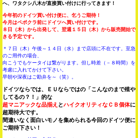
へ、ワタクシ八木が直接買い付けに行ってきます！
今年初のドイツ買い付け便に、乞うご期待！
今月はペポクラ前にドイツへ買い付けです。
８日（木）から出発して、翌週１５日（木）から販売開始で
きる予定です。
＊７日（木）午後～１４日（水）まで店頭に不在です。至急
のご用件の場合、
向こうでもケータイは繋がります。但し時差（－８時間）を
考慮に入れてかけて下さい。
早朝や深夜はご勘弁を～（笑）。
ドイツならでは、ＥＵならではの「こんなのまで殖や
してるの？！」的な
超マニアックな品揃え
と
ハイクオリティなＣＢ個体
に
超期待大です。
間違いなく面白いモノを集められる今回のドイツ便に
ご期待下さい！