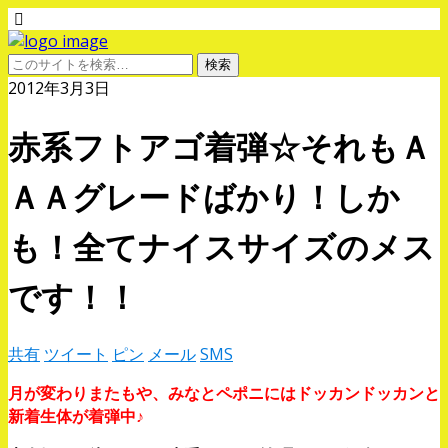
2012年3月3日
赤系フトアゴ着弾☆それもＡ
ＡＡグレードばかり！しか
も！全てナイスサイズのメス
です！！
共有
ツイート
ピン
メール
SMS
月が変わりまたもや、みなとペポニにはドッカンドッカンと
新着生体が着弾中♪