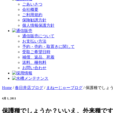
ごあいさつ
会社概要
ご利用規約
保険勧誘方針
個人情報保護方針
通信販売について
お支払い方法
予約・売約・取置きに関して
受取ご希望日時
補償、返品、死着
送料、梱包料
お問い合わせ
Home
/
春日井店ブログ
/
まねーじゃーブログ
/
保護種でしょ
4月 1, 2011
保護種でしょうか？いいえ、外来種で