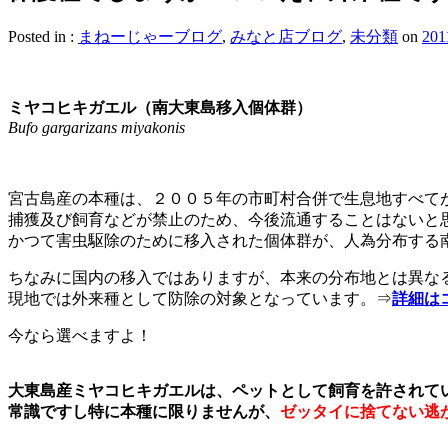
Posted in :
まねーじゃーブログ
,
みなと店ブログ
,
未分類
on
20
ミヤコヒキガエル（南大東島移入個体群）
Bufo gargarizans miyakonis
宮古島産の本種は、２００５年の市町村合併で生息地すべて
捕獲及び飼育などが禁止のため、今後流通することはないと
かつて害虫駆除のために移入された個体群が、人為分布する
ちなみに国内の移入ではありますが、本来の分布地とは異な
現地では外来種として防除の対象となっています。⇒
詳細は
今なら選べますよ！
大東島産ミヤコヒキガエルは、ペットとして飼育を許されて
常識ですし特に本種に限りませんが、
ゼッタイに捨てない逃