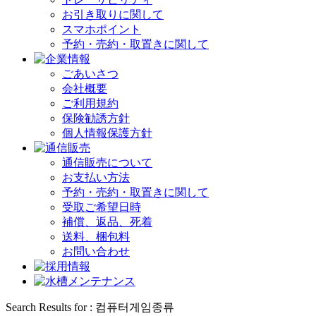
お引き取りに関して
スマホポイント
予約・売約・取置きに関して
ごあいさつ
会社概要
ご利用規約
保険勧誘方針
個人情報保護方針
通信販売について
お支払い方法
予約・売約・取置きに関して
受取ご希望日時
補償、返品、死着
送料、梱包料
お問い合わせ
Search Results for : 컴퓨터게임종류