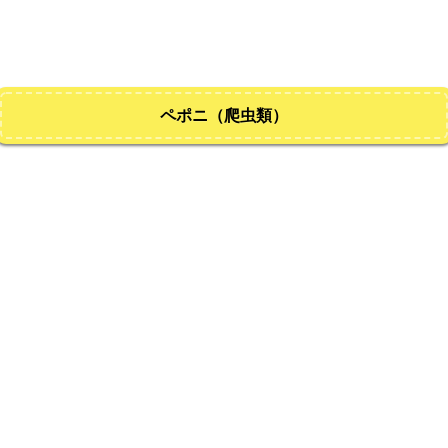
ペポニ（爬虫類）