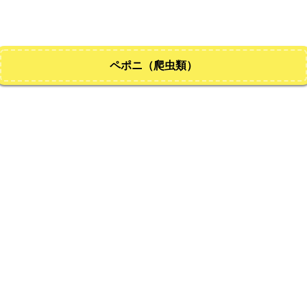
ペポニ（爬虫類）