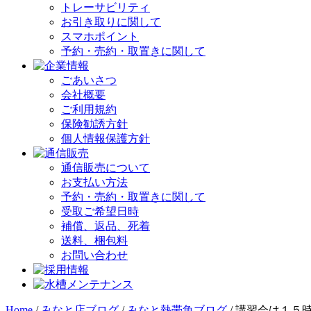
トレーサビリティ
お引き取りに関して
スマホポイント
予約・売約・取置きに関して
ごあいさつ
会社概要
ご利用規約
保険勧誘方針
個人情報保護方針
通信販売について
お支払い方法
予約・売約・取置きに関して
受取ご希望日時
補償、返品、死着
送料、梱包料
お問い合わせ
Home
/
みなと店ブログ
/
みなと熱帯魚ブログ
/
講習会は１５