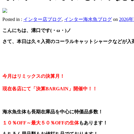
Posted in :
インター店ブログ
,
インター海水魚ブログ
on
2026
こんにちは、溝口です(・ω・)ノ
さて、本日は久々入荷のコーラルキャットシャークなどが入
、
、
今月はリミックスの決算月！
現在各店にて「決算BARGAIN」開催中！！
海水魚生体も長期在庫品を中心に特価品多数！
１０％OFF～最大５０％OFFの生体
もあります！
もちろん用品類もお値打ち品でております！