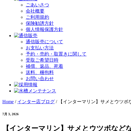
ごあいさつ
会社概要
ご利用規約
保険勧誘方針
個人情報保護方針
通信販売について
お支払い方法
予約・売約・取置きに関して
受取ご希望日時
補償、返品、死着
送料、梱包料
お問い合わせ
Home
/
インター店ブログ
/
【インターマリン】サメとウツボな
7月 3, 2026
【インターマリン】サメとウツボなどな