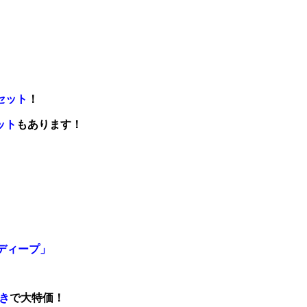
セット
！
ット
もあります！
Sディープ」
き
で大特価！