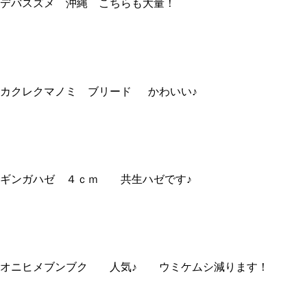
デバスズメ 沖縄 こちらも大量！
１
カクレクマノミ ブリード かわいい♪
1
ギンガハゼ ４ｃｍ 共生ハゼです♪
1
オニヒメブンブク 人気♪ ウミケムシ減ります！