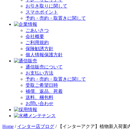
お引き取りに関して
スマホポイント
予約・売約・取置きに関して
ごあいさつ
会社概要
ご利用規約
保険勧誘方針
個人情報保護方針
通信販売について
お支払い方法
予約・売約・取置きに関して
受取ご希望日時
補償、返品、死着
送料、梱包料
お問い合わせ
Home
/
インター店ブログ
/
【インターアクア】植物新入荷案