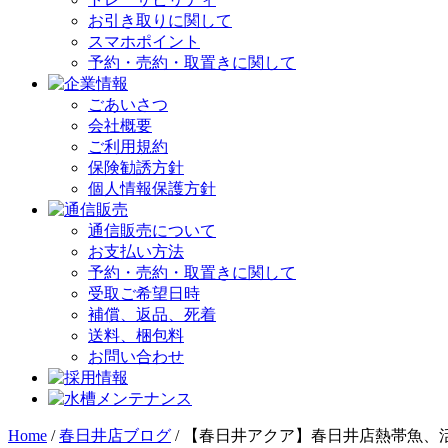
お引き取りに関して
スマホポイント
予約・売約・取置きに関して
ごあいさつ
会社概要
ご利用規約
保険勧誘方針
個人情報保護方針
通信販売について
お支払い方法
予約・売約・取置きに関して
受取ご希望日時
補償、返品、死着
送料、梱包料
お問い合わせ
Home
/
春日井店ブログ
/
【春日井アクア】春日井店熱帯魚、