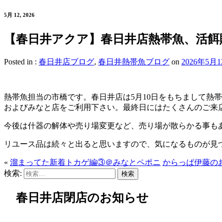
5月 12, 2026
【春日井アクア】春日井店熱帯魚、活餌
Posted in :
春日井店ブログ
,
春日井熱帯魚ブログ
on
2026年5月
熱帯魚担当の市橋です。春日井店は5月10日をもちまして熱
およびみなと店をご利用下さい。最終日にはたくさんのご来
今後は什器の解体や売り場変更など、売り場が散らかる事も
リユース品は続々と出ると思いますので、気になるものが見
«
溜まってた新着トカゲ編③＠みなとペポニ
からっぱ伊藤の
検索:
春日井店閉店のお知らせ