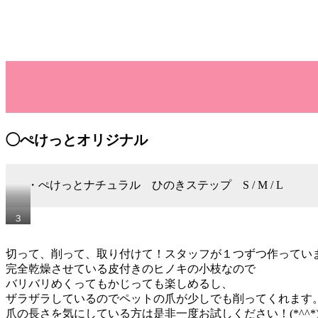
◯ぺけっとオリジナル
・ぺけっとナチュラル ひのきステップ S / M / L
３
サ
イ
切って、削って、取り付けて！スタッフが１つずつ作ってい
ズ
完全乾燥させている皮付きのヒノキの小枝なので
展
開
バリバリめくってもかじっても楽しめるし、
し
ザラザラしているのでペットの爪が少しでも削ってくれます
て
爪の長さを気にしている方は是非一度お試しください！(*^^*