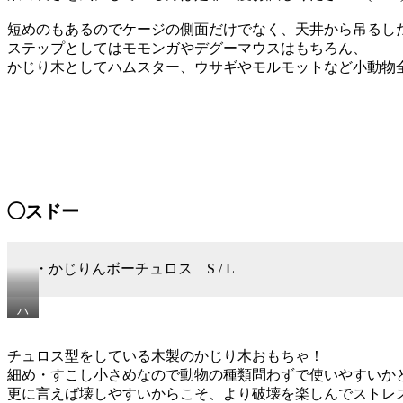
い
ま
短めのもあるのでケージの側面だけでなく、天井から吊るしたり
す
ステップとしてはモモンガやデグーマウスはもちろん、
が、
かじり木としてハムスター、ウサギやモルモットなど小動物
多
少
の
長
さ
や
太
さ
に
◯スドー
バ
ラ
つ
き
・かじりんボーチュロス S / L
が
あ
り
ハ
ま
ム
す。
ス
チュロス型をしている木製のかじり木おもちゃ！
だ
タ
細め・すこし小さめなので動物の種類問わずで使いやすいか
か
ー
ら
で
更に言えば壊しやすいからこそ、より破壊を楽しんでストレ