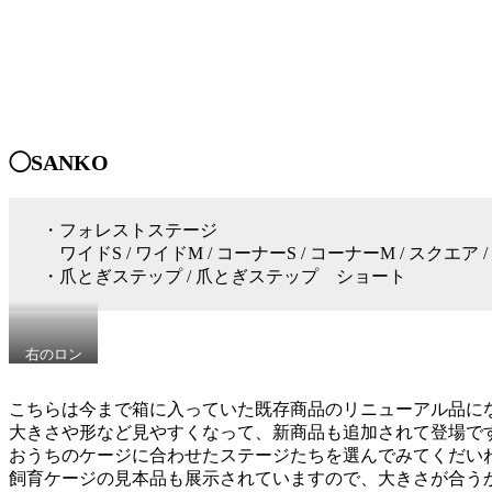
こ
も
そ
か
使
じ
い
り
や
や
す
す
い
い
S
の
◯SANKO
サ
が
イ
見
ズ
つ
と、
か
・フォレストステージ
口
る
ワイドS / ワイドM / コーナーS / コーナーM / スクエア
の
は
・爪とぎステップ / 爪とぎステップ ショート
小
ず！
さ
い
ウ
右のロン
サ
グタイプ
ギ
が新商
な
こちらは今まで箱に入っていた既存商品のリニューアル品に
品！不安
ど
大きさや形など見やすくなって、新商品も追加されて登場で
定だった
も
足場もゆ
おうちのケージに合わせたステージたちを選んでみてくだいね(
遊
ったり過
飼育ケージの見本品も展示されていますので、大きさが合うか
び