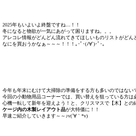
2025年もいよいよ終盤ですね…！！
冬になると物欲が一気にあがって困りますね。。。
アレコレ情報がどんどん流れてきてほしいものリストがどん
なにを買おうかなぁ～～～！！！｡･ﾟ･(ﾉ∀`)･ﾟ･｡
今年も年末にむけて大掃除の準備をする方も多いのではない
今回の小動物用品コーナーでは、買い替えを狙っている方は
心機一転して新年を迎えよう！と、クリスマスで【木】との
ケージ内の木製レイアウト品
が大特価に！！
早速ご紹介していきます～～♪v(´∀｀*v)