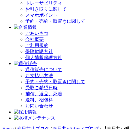
トレーサビリティ
お引き取りに関して
スマホポイント
予約・売約・取置きに関して
ごあいさつ
会社概要
ご利用規約
保険勧誘方針
個人情報保護方針
通信販売について
お支払い方法
予約・売約・取置きに関して
受取ご希望日時
補償、返品、死着
送料、梱包料
お問い合わせ
Home
/
春日井店ブログ
/
春日井ぺけっとブログ
/
【春日井小