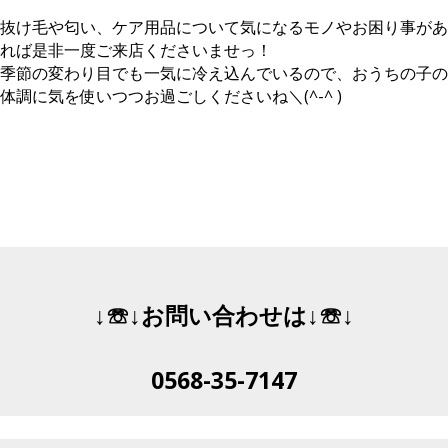
あ
け
段
抜け毛や匂い、ケア用品について気になるモノやお困り事があ
り
て
与
ま
拭
え
れば是非一度ご来店くださいませっ！
す
き
て
季節の変わり目でも一気に冷え込んでいるので、おうちの子の
が、
取
い
体調に気を使いつつお過ごしくださいね＼(^-^ )
使
れ
る
え
ば
ご
ば
OK！
は
他
お
ん
の
掃
に
に
除
少
は
時
量
戻
に
振
れ
一
り
な
緒
か
い
に
け
↓☏↓お問い合わせは↓☏↓
っ。
使
る。
汚
っ
を
れ
て
３
を
み
～
0568-35-7147
落
て
４
と
く
日
す
だ
ほ
の
さ
ど