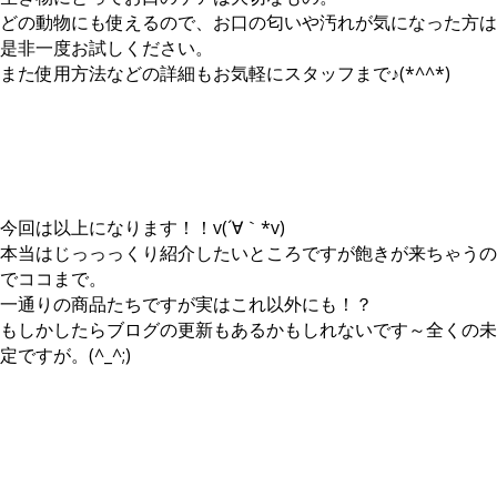
♪
歯
る
れ
れ
どの動物にも使えるので、お口の匂いや汚れが気になった方は
磨
ロ
い
る
是非一度お試しください。
き
ー
に！
と
また使用方法などの詳細もお気軽にスタッフまで♪(*^^*)
ジ
シ
汚
っ
ェ
ョ
れ
っ
ル
ン
や
っ
で
（右）
匂
て
す。
で
い
も
実
す！
が
す
は
専
溜
ご
こ
今回は以上になります！！v(´∀｀*v)
用
ま
い
れ
本当はじっっっくり紹介したいところですが飽きが来ちゃうの
な
り
サ
も
の
や
プ
でココまで。
め
で
す
リ
一通りの商品たちですが実はこれ以外にも！？
ち
使
い
メ
もしかしたらブログの更新もあるかもしれないです～全くの未
ゃ
う
ケ
ン
す
定ですが。(^_^;)
種
ー
ト！
ご
類
ジ
粉
い
に
内
状
商
は
に
な
品
限
吹
の
で
り
き
で
す。
が
か
普