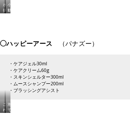
水
小
拭
動
き
物
だ
全
け
般
で
に
な
使
◯ハッピーアース
（パナズー）
く、
え
汚
る
れ
ウ
を
ェ
・ケアジェル30ml
つ
ッ
・ケアクリーム60g
き
ト
に
テ
・スキンシェルター300ml
く
ィ
・ムースシャンプー200ml
く
ッ
・ブラッシングアシスト
す
シ
る
ュ！
の
お
こ
泡
も
掃
れ
で
ポ
除
か
出
イ
の
ら
て
ン
時
の
く