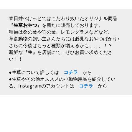
小
動
物
の
春日井ぺけっとではこだわり抜いたオリジナル商品
誰
『生草おやつ』
を新たに販売しております。
に
種類は桑の葉や笹の葉、レモングラスなどなど。
で
草食動物の飼い主さんたちには必見なおやつばかり♪
も
さらに今後はもっと種類が増えるかも、、、！？
使
え
新鮮な
『生』
を店舗にて、ぜひお買い求めくださ
る
い！！
商
品
●生草について詳しくは
コチラ
から
で
●生草やその他オススメの小動物用品を紹介してい
す。
更
る、Instagramのアカウントは
コチラ
から
に
詳
し
い
詳
細
は
ス