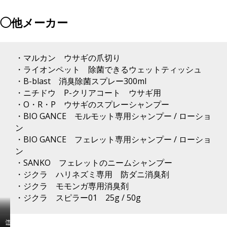
ト！
に
乾
る
お
あ
燥
シ
◯他メーカー
す
れ
の
ャ
す
ば
時
ン
め
す
期
プ
の
ぐ
に
ー
・マルカン ウサギの爪切り
お
に
は
と、
・ライオンペット 除菌できるウェットティッシュ
掃
き
こ
直
除
れ
れ！！
接
・B-blast 消臭除菌スプレー300ml
商
い
モ
吹
・ニチドウ P-クリアコート ウサギ用
品
に
ル
き
・O・R・P ウサギのスプレーシャンプー
で
な
や
か
・BIO GANCE モルモット専用シャンプー / ローショ
す
り
ハ
け
ン
♪
ま
リ
る
す
ネ
シ
・BIO GANCE フェレット専用シャンプー / ローショ
ね
ズ
ャ
ン
ミ
ン
・SANKO フェレットのニームシャンプー
の
プ
・ジクラ ハリネズミ専用 防ダニ消臭剤
耳
ー
・ジクラ モモンガ専用消臭剤
な
で
ど
す！
・ジクラ スピラー01 25g / 50g
皮
選
膚
べ
泡
体
こ
が
る