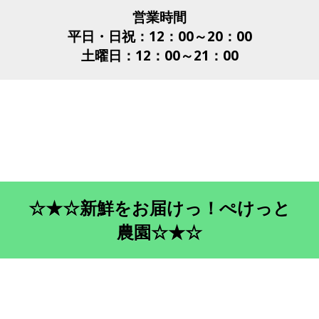
は
い
繰
営業時間
も
ね
り
平日・日祝：12：00～20：00
ち
♪
返
ろ
せ
土曜日：12：00～21：00
ん、
ば
同
効
時
果
に
が
保
出
湿
て
も
き
し
ま
て
す！
く
時
れ
間
☆★☆新鮮をお届けっ！ぺけっと
る
が
優
解
農園☆★☆
等
決
生
し
で
て
す
く
☆
れ
る、