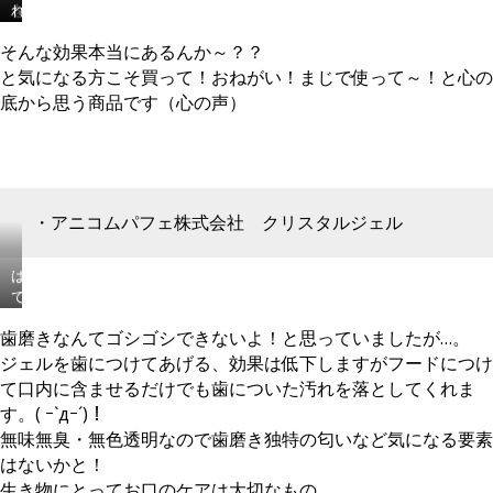
立
を
れ、
カ
の
て
清
知
サ
い
そんな効果本当にあるんか～？？
て
潔
っ
つ
い
使
に
て
と気になる方こそ買って！おねがい！まじで使って～！と心の
き
ね！
う
す
い
や
底から思う商品です（心の声）
シ
る
ま
す
ャ
の
す
い
ン
は
か？
子
プ
も
体
は、
ー
ち
の
専
（左）
ろ
中
・アニコムパフェ株式会社 クリスタルジェル
用
と
ん、
か
ク
吹
汚
ら
リ
は
き
れ
糞
ー
て、
か
や
尿
ム
こ
け
す
臭
で
歯磨きなんてゴシゴシできないよ！と思っていましたが…。
れ
て
い
を
保
は？？？
ジェルを歯につけてあげる、効果は低下しますがフードにつけ
ブ
飼
一
湿
簡
て口内に含ませるだけでも歯についた汚れを落としてくれま
ラ
育
気
し
単
ッ
ケ
に
す。( ｰ`дｰ´)！
ま
に
シ
ー
下
し
無味無臭・無色透明なので歯磨き独特の匂いなど気になる要素
言
ン
ジ
げ
ょ
はないかと！
う
グ
も
て
う
と、
生き物にとってお口のケアは大切なもの。
す
き
く