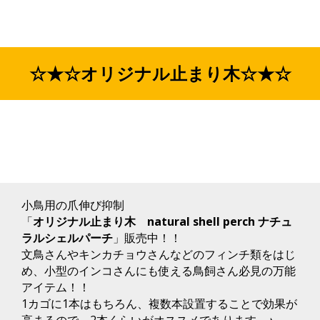
タ
ッ
フ
ま
で
☆★☆オリジナル止まり木☆★☆
(*
´∀
｀
*)
小鳥用の爪伸び抑制
「
オリジナル止まり木 natural shell perch ナチュ
ラルシェルパーチ
」販売中！！
文鳥さんやキンカチョウさんなどのフィンチ類をはじ
め、小型のインコさんにも使える鳥飼さん必見の万能
アイテム！！
1カゴに1本はもちろん、複数本設置することで効果が
高まるので、2本くらいがオススメであります～♪