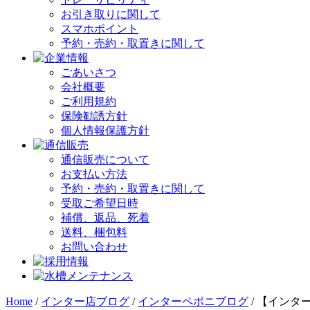
お引き取りに関して
スマホポイント
予約・売約・取置きに関して
ごあいさつ
会社概要
ご利用規約
保険勧誘方針
個人情報保護方針
通信販売について
お支払い方法
予約・売約・取置きに関して
受取ご希望日時
補償、返品、死着
送料、梱包料
お問い合わせ
Home
/
インター店ブログ
/
インターペポニブログ
/
【インタ