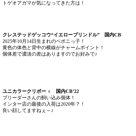
トゲオアガマが気になってきた方は！
クレステッドゲッコウ“イエローブリンドル” 国内CB
2025年10月14日生まれのペポニっ子！
黄色の体色と背中の横線がチャームポイント！
個体差で濃淡の差はありますのでお好みで♪
ユニカラークリボー ♀ 国内CB’22
ブリーダーさんの飼い込み個体！
インター店の最後の入荷は2020年？！
良い顔してますねぇ～♪