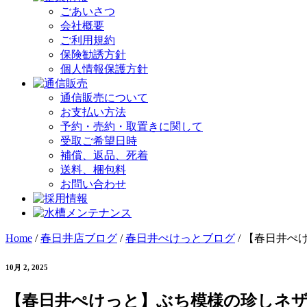
ごあいさつ
会社概要
ご利用規約
保険勧誘方針
個人情報保護方針
通信販売について
お支払い方法
予約・売約・取置きに関して
受取ご希望日時
補償、返品、死着
送料、梱包料
お問い合わせ
Home
/
春日井店ブログ
/
春日井ぺけっとブログ
/
【春日井ぺ
10月 2, 2025
【春日井ぺけっと】ぶち模様の珍しネ