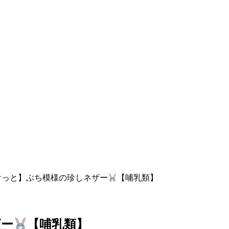
けっと】ぶち模様の珍しネザー
【哺乳類】
ザー
【哺乳類】