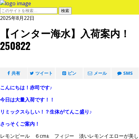
2025年8月22日
【インター海水】入荷案内！
250822
共有
ツイート
ピン
メール
SMS
こんにちは！赤司です♪
今日は大量入荷です！！
リミックスらしい！？生体がてんこ盛り♪
さっそくご案内！
レモンピール ６cm± フィジー 淡いレモンイエローが美し