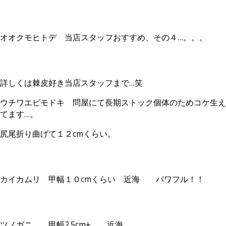
オオクモヒトデ 当店スタッフおすすめ、その４…。。。
詳しくは棘皮好き当店スタッフまで…笑
ウチワエビモドキ 問屋にて長期ストック個体のためコケ生え
てます…。
尻尾折り曲げて１２cmくらい。
カイカムリ 甲幅１０cmくらい 近海 パワフル！！
ツノガニ 甲幅2.5cm± 近海