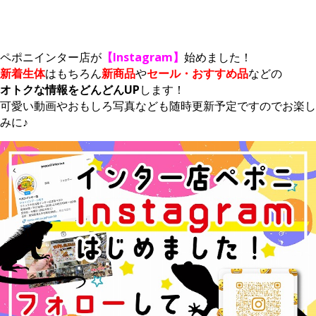
ペポニインター店が
【Instagram】
始めました！
新着生体
はもちろん
新商品
や
セール・おすすめ品
などの
オトクな情報をどんどんUP
します！
可愛い動画やおもしろ写真なども随時更新予定ですのでお楽し
みに♪