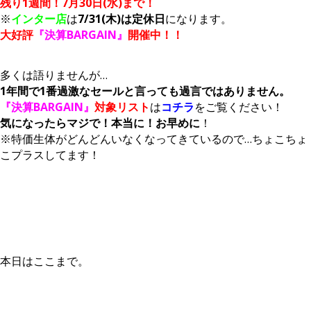
残り1週間！7月30日(水)まで！
※
インター店
は
7/31(木)は定休日
になります。
大好評
『決算BARGAIN』
開催中！！
多くは語りませんが…
1年間で1番過激なセールと言っても過言ではありません。
『決算BARGAIN』
対象リスト
は
コチラ
をご覧ください！
気になったらマジで！本当に！お早めに
！
※特価生体がどんどんいなくなってきているので…ちょこちょ
こプラスしてます！
本日はここまで。