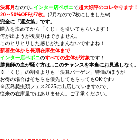
決算月
なので…
インター店ペポニ
で
超大好評のコレやります！
20～50%OFFが7枚。
(7月なので7枚にしましたw)
完全に「運次第」です。
購入を決めてから「くじ」を引いてもらいます！
何が出ようが後戻りはできません。
このヒリヒリした感じがたまんないですよね！
新着生体から長期在庫生体まで
インター店ペポニ
の
すべての生体が対象
です！
勝負師の血が騒ぐ方は…このチャンスを本当にお見逃しなく。
※「くじ」の割引よりも「決算バーゲン」特価のほうが
お得の場合はそちらを優先してもらってもOKです♪
※広島爬虫類フェス2025に出店していますので、
従来の在庫量ではありません。ご了承ください。