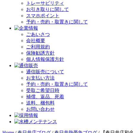
トレーサビリティ
お引き取りに関して
スマホポイント
予約・売約・取置きに関して
ごあいさつ
会社概要
ご利用規約
保険勧誘方針
個人情報保護方針
通信販売について
お支払い方法
予約・売約・取置きに関して
受取ご希望日時
補償、返品、死着
送料、梱包料
お問い合わせ
Home
/
春日井店ブログ
/
春日井熱帯魚ブログ
/
【春日井店和金