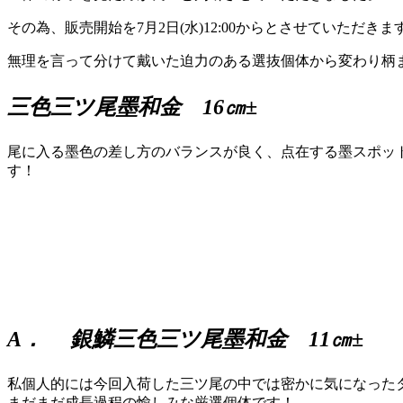
その為、販売開始を7月2日(水)12:00からとさせていただきま
無理を言って分けて戴いた迫力のある選抜個体から変わり柄
三色三ツ尾墨和金 16㎝±
尾に入る墨色の差し方のバランスが良く、点在する墨スポッ
す！
A． 銀鱗三色三ツ尾墨和金 11㎝±
私個人的には今回入荷した三ツ尾の中では密かに気になった
まだまだ成長過程の愉しみな厳選個体です！