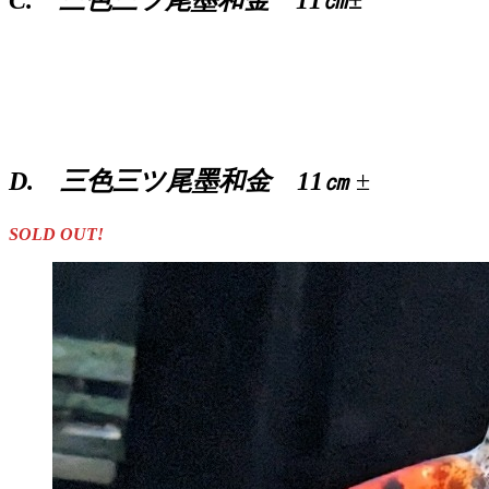
D. 三色三ツ尾墨和金 11㎝
±
SOLD OUT!