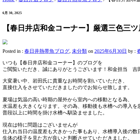
6月 30, 2025
【春日井店和金コーナー】厳選三色三ツ
Posted in :
春日井熱帯魚ブログ
,
未分類
on
2025年6月30日
by :
いつも【春日井店和金コーナー】のブログを
ご閲覧いただき、誠にありがとうございます！和金担当 吉
大変暑い中、岩田氏に貴重なお時間を割いていただき、
直接仕入をさせていただきましたのでお知らせ致します。
夏場は気温の高い時期の屋外から室内への移動となる為、
水温差も大きくなります。その為、移動後も水槽への導入を
普段以上に時間を掛け水槽へ馴染ませました。
現在は特に問題はございませんが
仕入れ当日の温度差も大きかった事もあり、水槽導入後の数
生体の様子を見た方が良いと判断させていただきました。