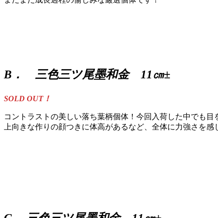
B．
三色三ツ尾墨和金 11㎝±
SOLD OUT！
コントラストの美しい落ち葉柄個体！今回入荷した中でも目
上向きな作りの顔つきに体高があるなど、全体に力強さを感
C. 三色三ツ尾墨和金 11㎝±