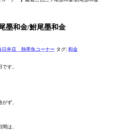
尾墨和金/鮒尾墨和金
春日井店 熱帯魚コーナー
タグ:
和金
田です。
急がず、
日間は、