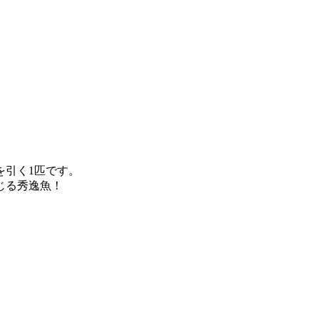
を引く1匹です。
じる秀逸魚！