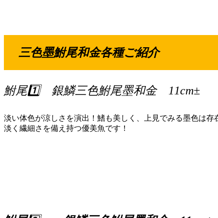
三色墨鮒尾和金各種ご紹介
鮒尾1️⃣ 銀鱗三色鮒尾墨和金 11cm
±
淡い体色が涼しさを演出！鰭も美しく、上見でみる墨色は存
淡く繊細さを備え持つ優美魚です！