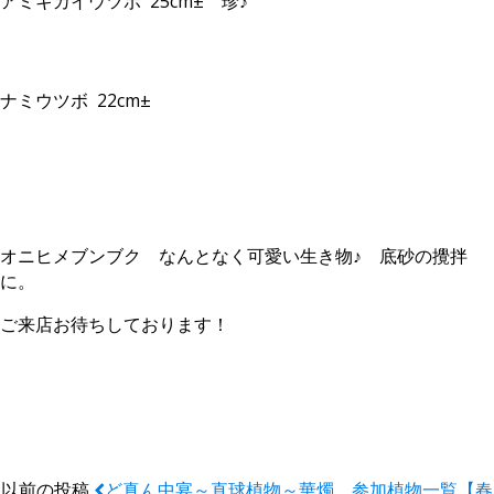
アミキカイウツボ 25cm± 珍♪
ナミウツボ 22cm±
オニヒメブンブク なんとなく可愛い生き物♪ 底砂の攪拌
に。
ご来店お待ちしております！
以前の投稿
ど真ん中宴～直球植物～華燭 参加植物一覧【春