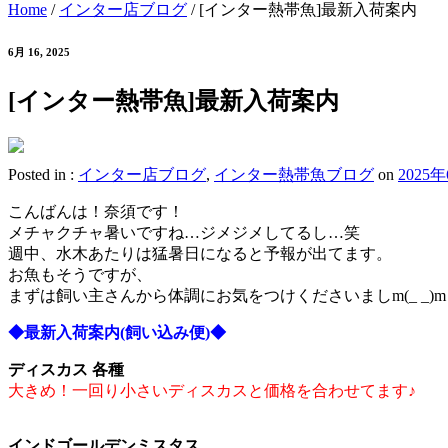
Home
/
インター店ブログ
/
[インター熱帯魚]最新入荷案内
6月 16, 2025
[インター熱帯魚]最新入荷案内
Posted in :
インター店ブログ
,
インター熱帯魚ブログ
on
2025
こんばんは！奈須です！
メチャクチャ暑いですね…ジメジメしてるし…笑
週中、水木あたりは猛暑日になると予報が出てます。
お魚もそうですが、
まずは飼い主さんから体調にお気をつけくださいましm(_ _)m
◆最新入荷案内(飼い込み便)◆
ディスカス 各種
大きめ！一回り小さいディスカスと価格を合わせてます♪
インドゴールデンミスタス