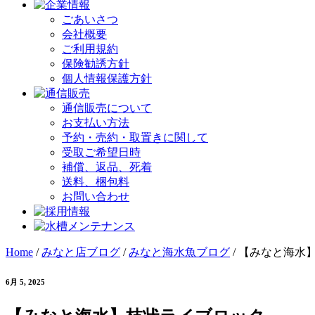
ごあいさつ
会社概要
ご利用規約
保険勧誘方針
個人情報保護方針
通信販売について
お支払い方法
予約・売約・取置きに関して
受取ご希望日時
補償、返品、死着
送料、梱包料
お問い合わせ
Home
/
みなと店ブログ
/
みなと海水魚ブログ
/
【みなと海水
6月 5, 2025