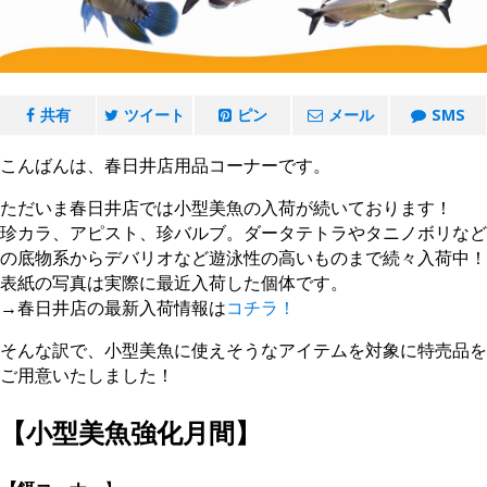
共有
ツイート
ピン
メール
SMS
こんばんは、春日井店用品コーナーです。
ただいま春日井店では小型美魚の入荷が続いております！
珍カラ、アピスト、珍バルブ。ダータテトラやタニノボリなど
の底物系からデバリオなど遊泳性の高いものまで続々入荷中！
表紙の写真は実際に最近入荷した個体です。
→春日井店の最新入荷情報は
コチラ！
そんな訳で、小型美魚に使えそうなアイテムを対象に特売品を
ご用意いたしました！
【小型美魚強化月間】