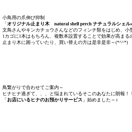
小鳥用の爪伸び抑制
「
オリジナル止まり木 natural shell perch ナチュラルシェ
文鳥さんやキンカチョウさんなどのフィンチ類をはじめ、小
1カゴに1本はもちろん、複数本設置することで効果が高まる
止まり木に困っていたり、買い替えの方は是非是非～(*^^*)
鳥繋がりで合わせてご案内～
ヒナヒナ過ぎて、、、と悩まれているそこのあなたに朗報！
「
お店にいるヒナのお預かりサービス
」始めました～♪