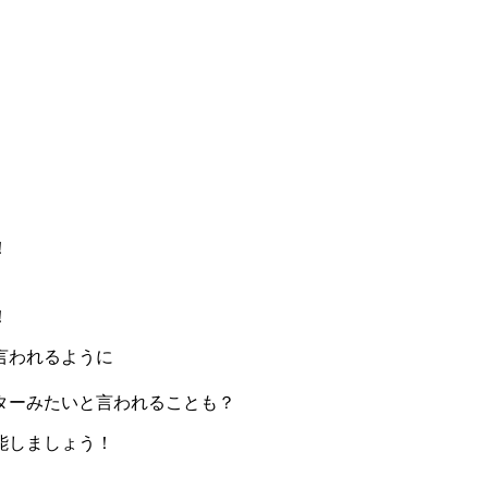
！
、
！
言われるように
ターみたいと言われることも？
能しましょう！