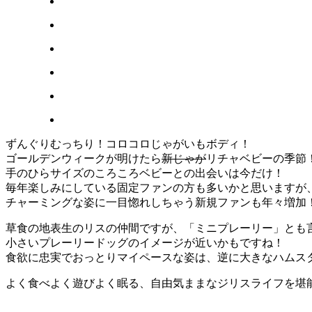
ずんぐりむっちり！コロコロじゃがいもボディ！
ゴールデンウィークが明けたら
新じゃが
リチャベビーの季節
手のひらサイズのころころベビーとの出会いは今だけ！
毎年楽しみにしている固定ファンの方も多いかと思いますが
チャーミングな姿に一目惚れしちゃう新規ファンも年々増加
草食の地表生のリスの仲間ですが、「ミニプレーリー」とも
小さいプレーリードッグのイメージが近いかもですね！
食欲に忠実でおっとりマイペースな姿は、逆に大きなハムス
よく食べよく遊びよく眠る、自由気ままなジリスライフを堪