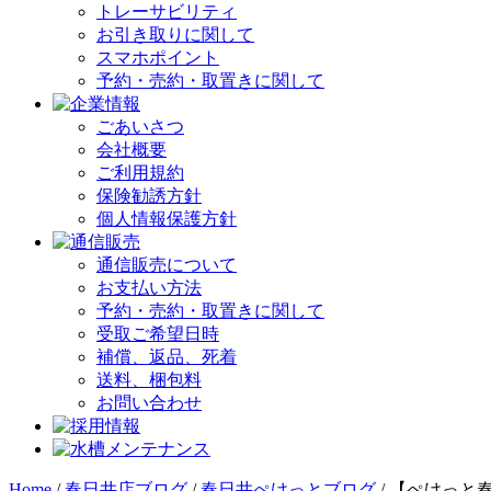
トレーサビリティ
お引き取りに関して
スマホポイント
予約・売約・取置きに関して
ごあいさつ
会社概要
ご利用規約
保険勧誘方針
個人情報保護方針
通信販売について
お支払い方法
予約・売約・取置きに関して
受取ご希望日時
補償、返品、死着
送料、梱包料
お問い合わせ
Home
/
春日井店ブログ
/
春日井ぺけっとブログ
/
【ぺけっと