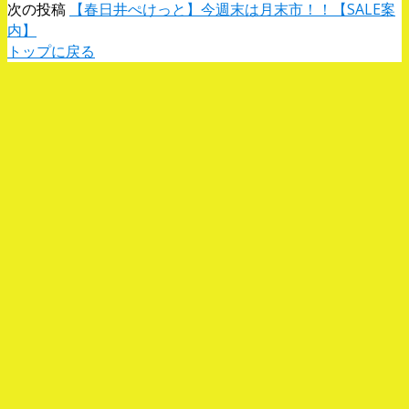
次の投稿
【春日井ぺけっと】今週末は月末市！！【SALE案
内】
トップに戻る