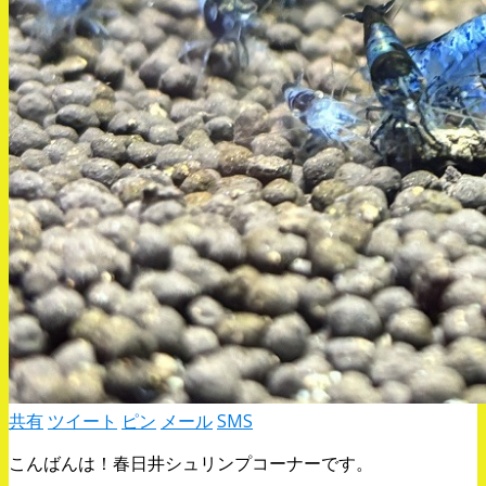
共有
ツイート
ピン
メール
SMS
こんばんは！春日井シュリンプコーナーです。