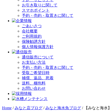
お引き取りに関して
スマホポイント
予約・売約・取置きに関して
ごあいさつ
会社概要
ご利用規約
保険勧誘方針
個人情報保護方針
通信販売について
お支払い方法
予約・売約・取置きに関して
受取ご希望日時
補償、返品、死着
送料、梱包料
お問い合わせ
Home
/
みなと店ブログ
/
みなと海水魚ブログ
/
【みなと海水】G